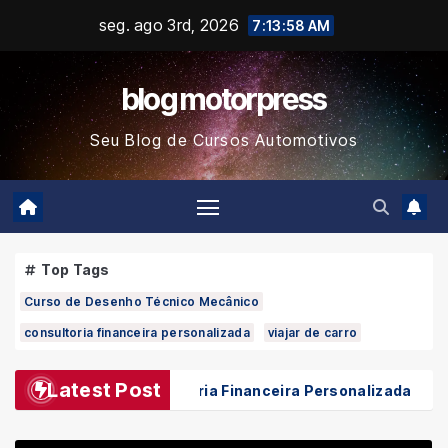
Skip
seg. ago 3rd, 2026
7:13:59 AM
to
content
blog motorpress
Seu Blog de Cursos Automotivos
Top Tags
Curso de Desenho Técnico Mecânico
consultoria financeira personalizada
viajar de carro
Latest Post
ra
Consultoria Financeira Personalizada
Porque F